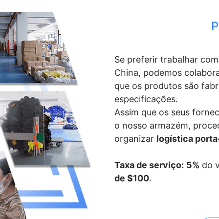
P
Se preferir trabalhar co
China, podemos colabora
que os produtos são fab
especificações.
Assim que os seus forne
o nosso armazém, proc
organizar
logística port
Taxa de serviço:
5%
do v
de $100
.