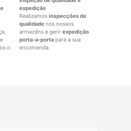
Inspeção de qualidade e
de
expedição
Realizamos
inspecções de
qualidade
nos nossos
ça,
armazéns e gerir
expedição
de
porta-a-porta
para a sua
os o
encomenda.