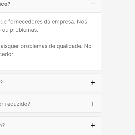
sico?
e de fornecedores da empresa. Nós
s ou problemas.
quaisquer problemas de qualidade. No
cedor.
o?
ano de base
or reduzido?
 CO., LTD
n?