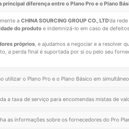
a principal diferença entre o Plano Pro e o Plano Bá
tamente a
CHINA SOURCING GROUP CO., LTD
’da red
lidade do produto
e indemnizá-lo em caso de defeito
ores próprios
, e ajudamos a negociar e a resolver 
to, a perda final é suportada por si ou pelo seu forne
o utilizar o Plano Pro e o Plano Básico em simultâne
Encomenda do pl
da a taxa de serviço para encomendas mistas de val
nda Pro Plan
CHINA SOURCING GROUP
Plano básico
$100
lha as informações sobre os fornecedores do Pro Pla