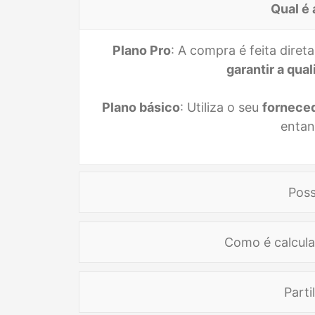
Qual é 
Plano Pro
: A compra é feita dire
garantir a qua
Plano básico
: Utiliza o seu
forneced
entan
Poss
Como é calcula
Encome
Parti