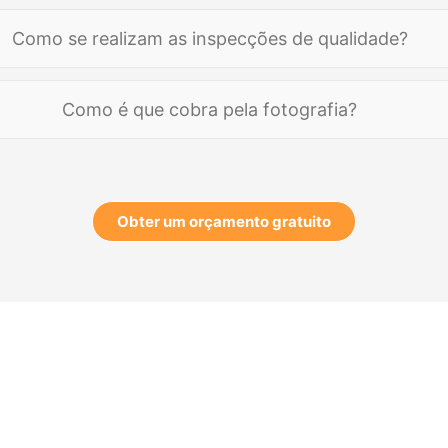
 Pro
detalhes do fornecedor
$500
Como se realizam as inspecções de qualidade?
inspecções de fábrica no local
inspecções de qualidade gratuitas
No
Como é que cobra pela fotografia?
por fotografia
$25 taxa de manuseamento 
ções 1 por 1
Obter um orçamento gratuito