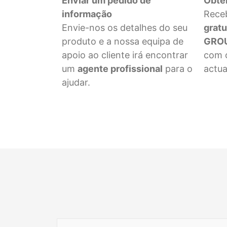
Enviar um pedido de
Obte
informação
Rece
Envie-nos os detalhes do seu
gratu
produto e a nossa equipa de
GROU
apoio ao cliente irá encontrar
com 
um
agente profissional
para o
actua
ajudar.