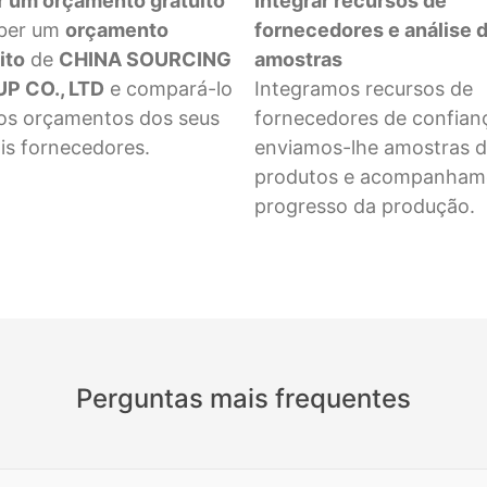
r um orçamento gratuito
Integrar recursos de
ber um
orçamento
fornecedores e análise 
ito
de
CHINA SOURCING
amostras
P CO., LTD
e compará-lo
Integramos recursos de
os orçamentos dos seus
fornecedores de confian
is fornecedores.
enviamos-lhe amostras 
produtos e acompanham
progresso da produção.
Perguntas mais frequentes