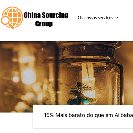
Saltar
para
o
Os nossos serviços
conteúdo
Fornecimento de iluminação
15% Mais barato do que em Alibab