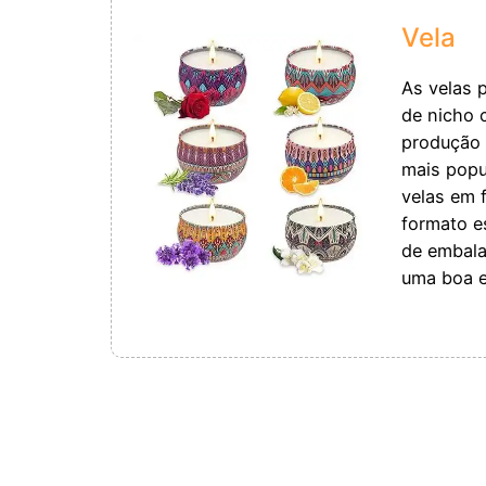
Vela
As velas 
de nicho 
produção 
mais popu
velas em 
formato e
de embala
uma boa e