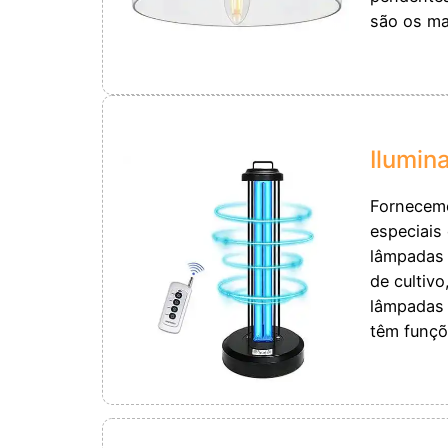
são os mat
Ilumin
Fornecem
especiais
lâmpadas 
de cultivo
lâmpadas 
têm funçõ