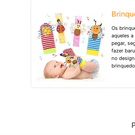
Brinqu
Os brinqu
aqueles a
pegar, seg
fazer baru
no design
brinquedo
P