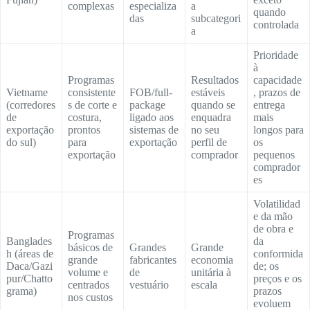
complexas
especializa
a
quando
das
subcategori
controlada
a
Prioridade
à
Programas
Resultados
capacidade
Vietname
consistente
FOB/full-
estáveis
, prazos de
(corredores
s de corte e
package
quando se
entrega
de
costura,
ligado aos
enquadra
mais
exportação
prontos
sistemas de
no seu
longos para
do sul)
para
exportação
perfil de
os
exportação
comprador
pequenos
comprador
es
Volatilidad
e da mão
de obra e
Programas
Banglades
da
básicos de
Grandes
Grande
h (áreas de
conformida
grande
fabricantes
economia
Daca/Gazi
de; os
volume e
de
unitária à
pur/Chatto
preços e os
centrados
vestuário
escala
grama)
prazos
nos custos
evoluem