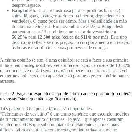
desprivilegiado.
Bangladesh
: escala monstruosa para os produtos básicos (t-
shirts, lã, ganga, categorias de roupa interior, dependendo do
vendedor). O custo pode ser ótimo. Mas a volatilidade da mão
de obra não é teórica. Em novembro de 2023, o Bangladesh
aumentou os salários mínimos no sector do vestuário em
56.25%
para
12 500 taka (cerca de $114) por mês
, Este tipo
de choque reflecte-se nos preços, no comportamento em relação
às horas extraordinárias e nas promessas de entrega.
A minha opinião (e sim, é uma opinião): se está a fazer a sua primeira
linha e não consegue sobreviver a uma oscilação de custos de 10-20%
ou a um deslize de 2-6 semanas, não comece no centro mais sensível
em termos políticos e de capacidade só porque o preço unitário parece
atraente.
Passo 2: Faça corresponder o tipo de fábrica ao seu produto (ou obterá
respostas “sim” que não significam nada)
Três palavras: Os tipos de fábrica são importantes.
“Fabricantes de vestuário” é um termo genérico que esconde modelos
de funcionamento muito diferentes - lojasMT que apenas costuram,
vendedores FOB que subcontratam discretamente as partes mais
difíceis, fábricas verticais com tricotagem/tinturaria/acabamento