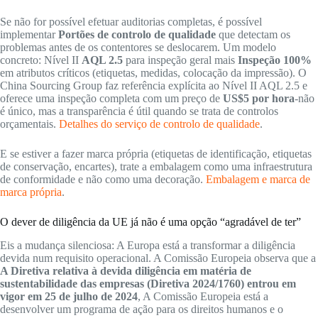
Se não for possível efetuar auditorias completas, é possível
implementar
Portões de controlo de qualidade
que detectam os
problemas antes de os contentores se deslocarem. Um modelo
concreto: Nível II
AQL 2.5
para inspeção geral mais
Inspeção 100%
em atributos críticos (etiquetas, medidas, colocação da impressão). O
China Sourcing Group faz referência explícita ao Nível II AQL 2.5 e
oferece uma inspeção completa com um preço de
US$5 por hora
-não
é único, mas a transparência é útil quando se trata de controlos
orçamentais.
Detalhes do serviço de controlo de qualidade
.
E se estiver a fazer marca própria (etiquetas de identificação, etiquetas
de conservação, encartes), trate a embalagem como uma infraestrutura
de conformidade e não como uma decoração.
Embalagem e marca de
marca própria
.
O dever de diligência da UE já não é uma opção “agradável de ter”
Eis a mudança silenciosa: A Europa está a transformar a diligência
devida num requisito operacional. A Comissão Europeia observa que a
A Diretiva relativa à devida diligência em matéria de
sustentabilidade das empresas (Diretiva 2024/1760) entrou em
vigor em 25 de julho de 2024
, A Comissão Europeia está a
desenvolver um programa de ação para os direitos humanos e o