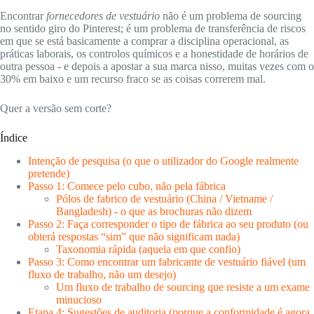
Encontrar
fornecedores de vestuário
não é um problema de sourcing
no sentido giro do Pinterest; é um problema de transferência de riscos
em que se está basicamente a comprar a disciplina operacional, as
práticas laborais, os controlos químicos e a honestidade de horários de
outra pessoa - e depois a apostar a sua marca nisso, muitas vezes com o
30% em baixo e um recurso fraco se as coisas correrem mal.
Quer a versão sem corte?
Índice
Intenção de pesquisa (o que o utilizador do Google realmente
pretende)
Passo 1: Comece pelo cubo, não pela fábrica
Pólos de fabrico de vestuário (China / Vietname /
Bangladesh) - o que as brochuras não dizem
Passo 2: Faça corresponder o tipo de fábrica ao seu produto (ou
obterá respostas “sim” que não significam nada)
Taxonomia rápida (aquela em que confio)
Passo 3: Como encontrar um fabricante de vestuário fiável (um
fluxo de trabalho, não um desejo)
Um fluxo de trabalho de sourcing que resiste a um exame
minucioso
Etapa 4: Sugestões de auditoria (porque a conformidade é agora