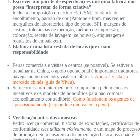
Escrever um pacote de especificações que uma fábrica não
possa “interpretar de forma criativa”
Inclua a composição do tecido %, GSM, tolerância de
encolhimento, padrão de cor (Pantone é bom, mas requer
mergulhos de laboratório), tipo de ponto, SPI, margens de
costura, tolerâncias de medição, método de impressão,
colocação, receita de lavagem (se houver), etiquetagem e
requisitos de embalagem.
Elaborar uma lista restrita de locais que criam
responsabilidade
Feiras comerciais e visitas a centros (se possível). Se estiver a
trabalhar na China, o apoio operacional é importante: tradutores,
navegação no mercado, visitas a fábricas.
Apoio à visita ao
mercado chinês (guia de Yiwu)
.
Se recorrer a um intermediário, compreenda pelo menos os
incentivos e os modelos de honorários para não comprar
aconselhamento contraditório.
Como funcionam os agentes de
aprovisionamento (e quando é que valem a pena)
.
Verificação antes das amostras
Pedir: licença comercial, historial de exportações, certificados de
conformidade
eles utilizam efetivamente
, e um mapa do processo
de produção. Se recusarem a documentação básica, isso não é