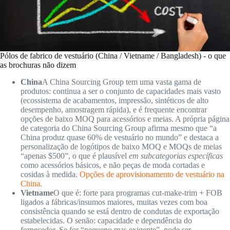
Pólos de fabrico de vestuário (China / Vietname / Bangladesh) - o que
as brochuras não dizem
China
A China Sourcing Group tem uma vasta gama de
produtos: continua a ser o conjunto de capacidades mais vasto
(ecossistema de acabamentos, impressão, sintéticos de alto
desempenho, amostragem rápida), e é frequente encontrar
opções de baixo MOQ para acessórios e meias. A própria página
de categoria do China Sourcing Group afirma mesmo que “a
China produz quase 60% de vestuário no mundo” e destaca a
personalização de logótipos de baixo MOQ e MOQs de meias
“apenas $500”, o que é plausível
em subcategorias específicas
como acessórios básicos, e não peças de moda cortadas e
cosidas à medida.
Opções de aprovisionamento de vestuário na
China
.
Vietname
O que é: forte para programas cut-make-trim + FOB
ligados a fábricas/insumos maiores, muitas vezes com boa
consistência quando se está dentro de condutas de exportação
estabelecidas. O senão: capacidade e dependência do
fornecedor. Se for “pequeno mas exigente”, pode ser