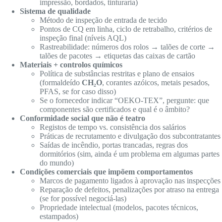
impressão, bordados, tinturaria)
Sistema de qualidade
Método de inspeção de entrada de tecido
Pontos de CQ em linha, ciclo de retrabalho, critérios de
inspeção final (níveis AQL)
Rastreabilidade: números dos rolos → talões de corte →
talões de pacotes → etiquetas das caixas de cartão
Materiais + controlos químicos
Política de substâncias restritas e plano de ensaios
(formaldeído
CH₂O
, corantes azóicos, metais pesados,
PFAS, se for caso disso)
Se o fornecedor indicar “OEKO-TEX”, pergunte: que
componentes são certificados e qual é o âmbito?
Conformidade social que não é teatro
Registos de tempo vs. consistência dos salários
Práticas de recrutamento e divulgação dos subcontratantes
Saídas de incêndio, portas trancadas, regras dos
dormitórios (sim, ainda é um problema em algumas partes
do mundo)
Condições comerciais que impõem comportamentos
Marcos de pagamento ligados à aprovação nas inspecções
Reparação de defeitos, penalizações por atraso na entrega
(se for possível negociá-las)
Propriedade intelectual (modelos, pacotes técnicos,
estampados)