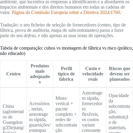
ambiente, que incentiva as empresas a identificarem e a abordarem os
impactos ambientais e dos direitos humanos em todas as cadeias de
valor.
Página da Comissão Europeia sobre a Diretiva 2024/1760
.
Tradução: o seu ficheiro de seleção de fornecedores (centro, tipo de
fábrica, prova de auditoria, mapa de subcontratantes) passa a fazer
parte do seu
defesa
, e não apenas as suas notas de operações.
Tabela de comparação: cubos vs montagem de fábrica vs risco (prático,
não educado)
Produtos
Perfil
Custo e
Riscos que
mais
Centro
típico de
velocidade
devem ser
adequado
fábrica
reais
planeados
s
Amostrage
Opacidade
Misto:
m rápida,
da
Acessórios
vertical +
fornecedor
China
subcontrata
, meias,
pacote
es
(aglomerad
ção,
amostrage
completo +
flexíveis,
os de
substituiçã
m rápida,
redes de
os custos
Guangdon
o de
guarnições/
subcontrata
variam
g/Zhejiang/
materiais,
estampas
ção
consoante
Fujian)
exceto