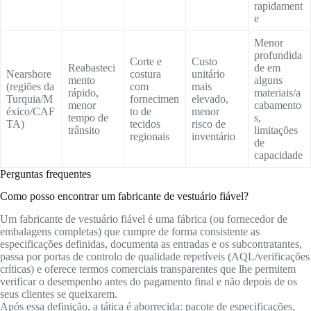
rapidament
e
Menor
profundida
Corte e
Custo
Reabasteci
de em
Nearshore
costura
unitário
mento
alguns
(regiões da
com
mais
rápido,
materiais/a
Turquia/M
fornecimen
elevado,
menor
cabamento
éxico/CAF
to de
menor
tempo de
s,
TA)
tecidos
risco de
trânsito
limitações
regionais
inventário
de
capacidade
Perguntas frequentes
Como posso encontrar um fabricante de vestuário fiável?
Um fabricante de vestuário fiável é uma fábrica (ou fornecedor de
embalagens completas) que cumpre de forma consistente as
especificações definidas, documenta as entradas e os subcontratantes,
passa por portas de controlo de qualidade repetíveis (AQL/verificações
críticas) e oferece termos comerciais transparentes que lhe permitem
verificar o desempenho antes do pagamento final e não depois de os
seus clientes se queixarem.
Após essa definição, a tática é aborrecida: pacote de especificações,