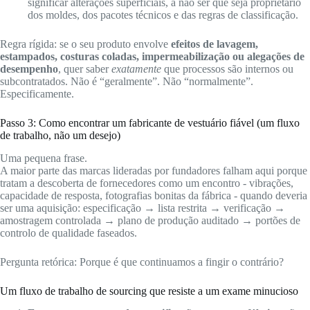
significar alterações superficiais, a não ser que seja proprietário
dos moldes, dos pacotes técnicos e das regras de classificação.
Regra rígida: se o seu produto envolve
efeitos de lavagem,
estampados, costuras coladas, impermeabilização ou alegações de
desempenho
, quer saber
exatamente
que processos são internos ou
subcontratados. Não é “geralmente”. Não “normalmente”.
Especificamente.
Passo 3: Como encontrar um fabricante de vestuário fiável (um fluxo
de trabalho, não um desejo)
Uma pequena frase.
A maior parte das marcas lideradas por fundadores falham aqui porque
tratam a descoberta de fornecedores como um encontro - vibrações,
capacidade de resposta, fotografias bonitas da fábrica - quando deveria
ser uma aquisição: especificação → lista restrita → verificação →
amostragem controlada → plano de produção auditado → portões de
controlo de qualidade faseados.
Pergunta retórica: Porque é que continuamos a fingir o contrário?
Um fluxo de trabalho de sourcing que resiste a um exame minucioso