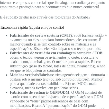
internos e empresas comerciais que lhe alugam a confiança enquanto
empurram a produção para subcontratantes que nunca conhecerá.
E é suposto detetar isso através das fotografias do Alibaba?
Taxonomia rápida (aquela em que confio)
Fabricantes de corte e costura (CMT)
: você fornece tecido +
aviamentos ou eles nomeiam fornecedores; eles costuram. É
melhor quando já se tem controlo sobre os materiais e as
especificações. Risco: eles vão culpar o seu tecido por tudo.
Fabricantes de vestuário em embalagem completa / FOB
:
obtêm o tecido, gerem os aviamentos, o corte, a costura, o
acabamento, a embalagem. O melhor para a rapidez. Risco:
substituição (peso do tecido, lotes de tintas, aviamentos), a não
ser que se bloqueiem os controlos.
Moinhos verticais/fábricas
: tricotagem/tecelagem + tinturaria +
costura sob o mesmo teto (ou sob controlo rigoroso). Melhor
para a qualidade e a rastreabilidade. Riscos: MOQs mais
elevados, menos flexível em pequenas séries.
Fabricante de vestuário OEM/ODM
: O OEM constrói de
acordo com o seu desenho/pacote de especificações; o ODM
vende-lhe os “seus” padrões/desenhos de base com
modificações. Risco: A “personalização” do ODM pode