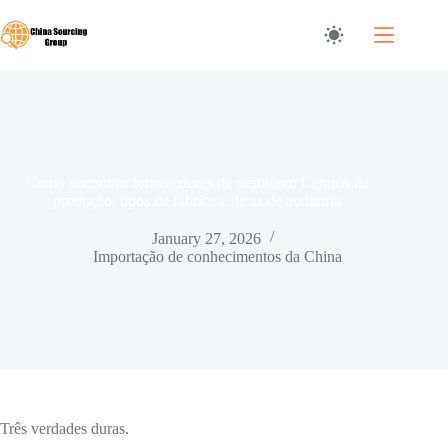
Saltar
para
o
conteúdo
Como encontrar fornecedores de vestuário: Centros de
produção, tipos de fábrica e dicas de auditoria
January 27, 2026
Importação de conhecimentos da China
Três verdades duras.