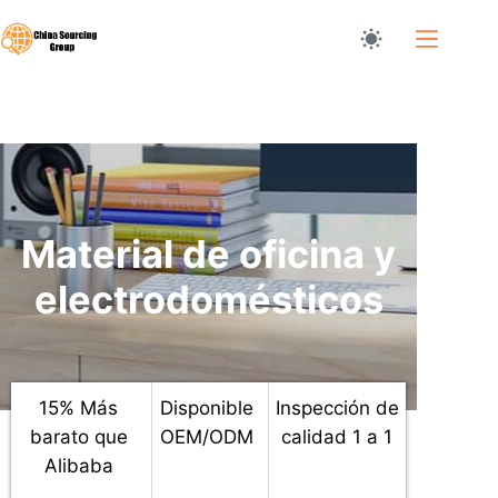
Ir
al
contenido
Suministros de oficina
Material de oficina y
electrodomésticos
15% Más
Disponible
Inspección de
barato que
OEM/ODM
calidad 1 a 1
Alibaba