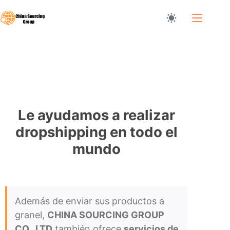
Ir
al
contenido
Servicio Dropshipping
Le ayudamos a realizar
dropshipping en todo el
mundo
Además de enviar sus productos a
granel,
CHINA SOURCING GROUP
CO., LTD
también ofrece
servicios de